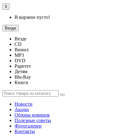
0
В корзине пусто!
Везде
Везде
CD
Винил
MP3
DVD
Раритет
Детям
Blu-Ray
Книги
Новости
Акции
Обзоры новинок
Полезные советы
Фотогалереи
Контакты