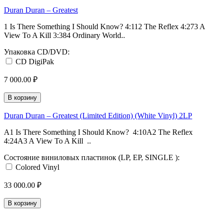
Duran Duran – Greatest
1 Is There Something I Should Know? 4:112 The Reflex 4:273 A
View To A Kill 3:384 Ordinary World..
Упаковка CD/DVD:
CD DigiPak
7 000.00 ₽
В корзину
Duran Duran – Greatest (Limited Edition) (White Vinyl) 2LP
A1 Is There Something I Should Know? 4:10A2 The Reflex
4:24A3 A View To A Kill ..
Состояние виниловых пластинок (LP, EP, SINGLE ):
Colored Vinyl
33 000.00 ₽
В корзину