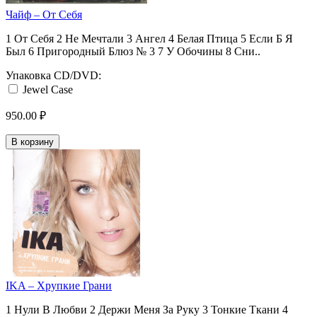
Чайф ‎– От Себя
1 От Себя 2 Не Мечтали 3 Ангел 4 Белая Птица 5 Если Б Я
Был 6 Пригородный Блюз № 3 7 У Обочины 8 Сни..
Упаковка CD/DVD:
Jewel Case
950.00 ₽
В корзину
IKA ‎– Хрупкие Грани
1 Нули В Любви 2 Держи Меня За Руку 3 Тонкие Ткани 4