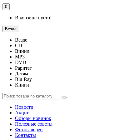
0
В корзине пусто!
Везде
Везде
CD
Винил
MP3
DVD
Раритет
Детям
Blu-Ray
Книги
Новости
Акции
Обзоры новинок
Полезные советы
Фотогалереи
Контакты