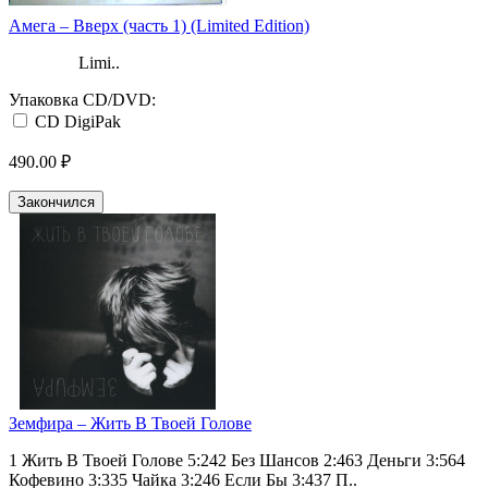
Амега ‎– Вверх (часть 1) (Limited Edition)
Limi..
Упаковка CD/DVD:
CD DigiPak
490.00 ₽
Закончился
Земфира ‎– Жить В Твоей Голове
1 Жить В Твоей Голове 5:242 Без Шансов 2:463 Деньги 3:564
Кофевино 3:335 Чайка 3:246 Если Бы 3:437 П..