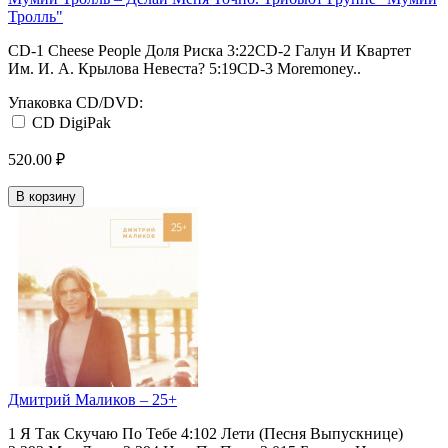
Тролль"
CD-1 Cheese People Доля Риска 3:22CD-2 Галун И Квартет
Им. И. А. Крылова Невеста? 5:19CD-3 Moremoney..
Упаковка CD/DVD:
CD DigiPak
520.00 ₽
В корзину
Дмитрий Маликов ‎– 25+
1 Я Так Скучаю По Тебе 4:102 Лети (Песня Выпускнице)