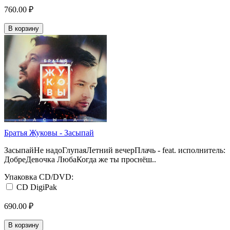
760.00 ₽
В корзину
Братья Жуковы - Засыпай
ЗасыпайНе надоГлупаяЛетний вечерПлачь - feat. исполнитель:
ДобреДевочка ЛюбаКогда же ты проснёш..
Упаковка CD/DVD:
CD DigiPak
690.00 ₽
В корзину