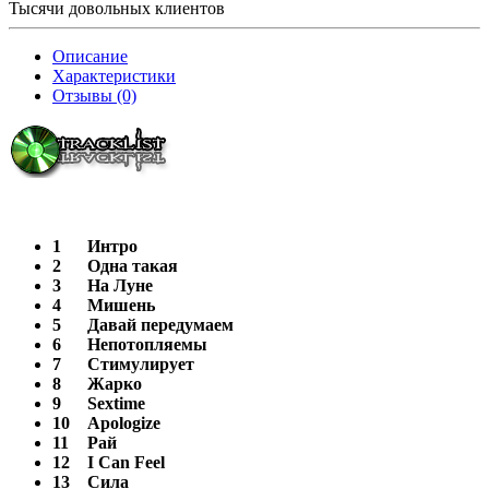
Тысячи довольных клиентов
Описание
Характеристики
Отзывы (0)
1
Интро
2
Одна такая
3
На Луне
4
Мишень
5
Давай передумаем
6
Непотопляемы
7
Стимулирует
8
Жарко
9
Sextime
10
Apologize
11
Рай
12
I Can Feel
13
Сила