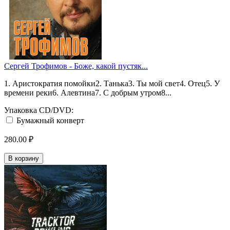
Сергей Трофимов - Боже, какой пустяк...
1. Аристократия помойки2. Танька3. Ты мой свет4. Отец5. У
времени реки6. Алевтина7. С добрым утром8...
Упаковка CD/DVD:
Бумажный конверт
280.00 ₽
В корзину