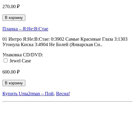
270.00 ₽
В корзину
Планка ‎– Я:Не:В:Стае
01 Интро Я:Не:В:Стае: 0:3902 Самые Красивые Глаза 3:1303
Утонула Киска 3:4904 Не Болей (Январская Си..
Упаковка CD/DVD:
Jewel Case
600.00 ₽
В корзину
Купить Uma2rman ‎– Пой
,
Весна!