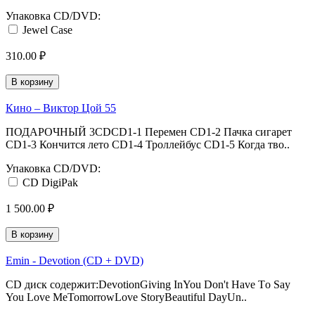
Упаковка CD/DVD:
Jewel Case
310.00 ₽
В корзину
Кино ‎– Виктор Цой 55
ПОДАРОЧНЫЙ 3CDCD1-1 Перемен CD1-2 Пачка сигарет
CD1-3 Кончится лето CD1-4 Троллейбус CD1-5 Когда тво..
Упаковка CD/DVD:
CD DigiPak
1 500.00 ₽
В корзину
Emin - Devotion (CD + DVD)
CD диск содержит:DevotionGiving InYou Don't Have Тo Say
You Love MeTomorrowLove StoryBeautiful DayUn..