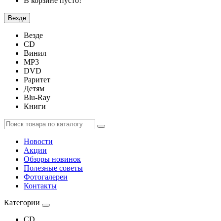
В корзине пусто!
Везде
Везде
CD
Винил
MP3
DVD
Раритет
Детям
Blu-Ray
Книги
Новости
Акции
Обзоры новинок
Полезные советы
Фотогалереи
Контакты
Категории
CD