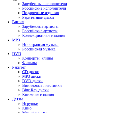
Зарубежные исполнители
Российские исполнители
Подарочные издания
Раритетные диски
Винил
Зарубежные артисты
Российские артисты
Коллекционные издания
MP3
Иностранная музыка
Российская музыка
DVD
Концерты, клипы
Фильмы
Раритет
CD диски
MP3 диски
DVD диски
Виниловые пластинки
Blue Ray диски
Книжные издания
Детям
Игрушки
Кино
Мультфильмы