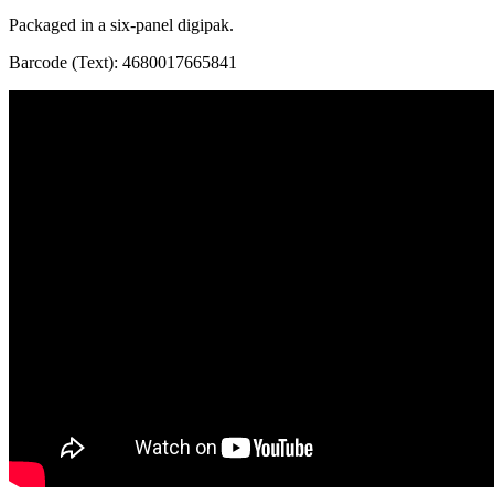
Packaged in a six-panel digipak.
Barcode (Text): 4680017665841