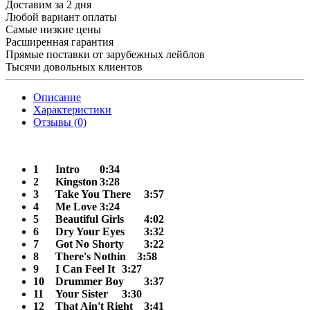
Доставим за 2 дня
Любой вариант оплаты
Самые низкие цены
Расширенная гарантия
Прямые поставки от зарубежных лейблов
Тысячи довольных клиентов
Описание
Характеристики
Отзывы (0)
1
Intro
0:34
2
Kingston
3:28
3
Take You There
3:57
4
Me Love
3:24
5
Beautiful Girls
4:02
6
Dry Your Eyes
3:32
7
Got No Shorty
3:22
8
There's Nothin 3:58
9
I Can Feel It
3:27
10
Drummer Boy
3:37
11
Your Sister
3:30
12
That Ain't Right
3:41