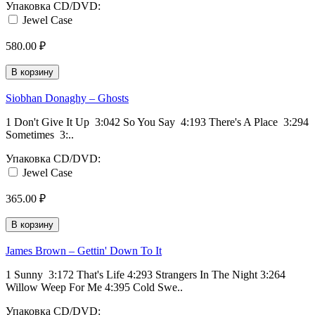
Упаковка CD/DVD:
Jewel Case
580.00 ₽
В корзину
Siobhan Donaghy ‎– Ghosts
1 Don't Give It Up 3:042 So You Say 4:193 There's A Place 3:294
Sometimes 3:..
Упаковка CD/DVD:
Jewel Case
365.00 ₽
В корзину
James Brown ‎– Gettin' Down To It
1 Sunny 3:172 That's Life 4:293 Strangers In The Night 3:264
Willow Weep For Me 4:395 Cold Swe..
Упаковка CD/DVD: