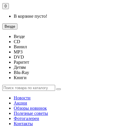
0
В корзине пусто!
Везде
Везде
CD
Винил
MP3
DVD
Раритет
Детям
Blu-Ray
Книги
Новости
Акции
Обзоры новинок
Полезные советы
Фотогалереи
Контакты