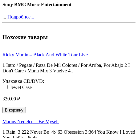
Sony BMG Music Entertainment
...
Подробнее...
Похожие товары
Ricky Martin ‎– Black And White Tour Live
1 Intro / Pegate / Raza De Mil Colores / Por Arriba, Por Abajo 2 I
Don't Care / Maria Mix 3 Vuelve 4..
Упаковка CD/DVD:
Jewel Case
330.00 ₽
В корзину
Marius Nedelcu ‎– Be Myself
1 Rain 3:222 Never Be 4:463 Obsession 3:364 You Know I Loved
You 2:595 &nbs..