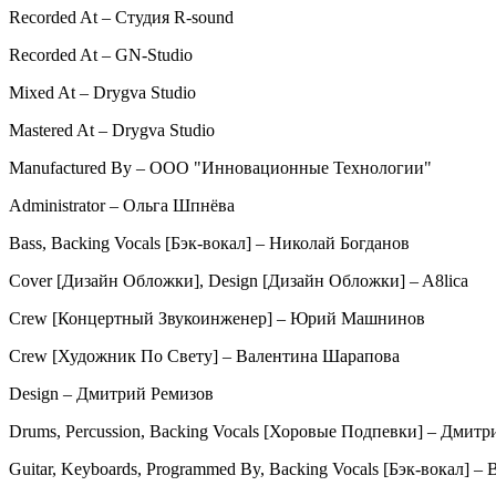
Recorded At – Студия R-sound
Recorded At – GN-Studio
Mixed At – Drygva Studio
Mastered At – Drygva Studio
Manufactured By – ООО "Инновационные Технологии"
Administrator – Ольга Шпнёва
Bass, Backing Vocals [Бэк-вокал] – Николай Богданов
Cover [Дизайн Обложки], Design [Дизайн Обложки] – A8lica
Crew [Концертный Звукоинженер] – Юрий Машнинов
Crew [Художник По Свету] – Валентина Шарапова
Design – Дмитрий Ремизов
Drums, Percussion, Backing Vocals [Хоровые Подпевки] – Дмит
Guitar, Keyboards, Programmed By, Backing Vocals [Бэк-вокал] 