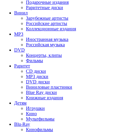
Подарочные издания
Раритетные диски
Винил
Зарубежные артисты
Российские артисты
Коллекционные издания
MP3
Иностранная музыка
Российская музыка
DVD
Концерты, клипы
Фильмы
Раритет
CD диски
MP3 диски
DVD диски
Виниловые пластинки
Blue Ray диски
Книжные издания
Детям
Игрушки
Кино
Мультфильмы
Blu-Ray
Кинофильмы