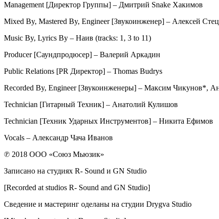
Management [Директор Группы] – Дмитрий Snake Хакимов
Mixed By, Mastered By, Engineer [Звукоинженер] – Алексей Сте
Music By, Lyrics By – Наив (tracks: 1, 3 to 11)
Producer [Саундпродюсер] – Валерий Аркадин
Public Relations [PR Директор] – Thomas Budrys
Recorded By, Engineer [Звукоинженеры] – Максим Чикунов*, А
Technician [Гитарный Техник] – Анатолий Кулишов
Technician [Техник Ударных Инструментов] – Никита Ефимов
Vocals – Александр Чача Иванов
℗ 2018 ООО «Союз Мьюзик»
Записано на студиях R- Sound и GN Studio
[Recorded at studios R- Sound and GN Studio]
Сведение и мастеринг оделаны на студии Drygva Studio