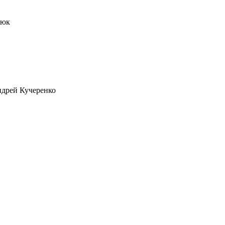
цюк
ндрей Кучеренко