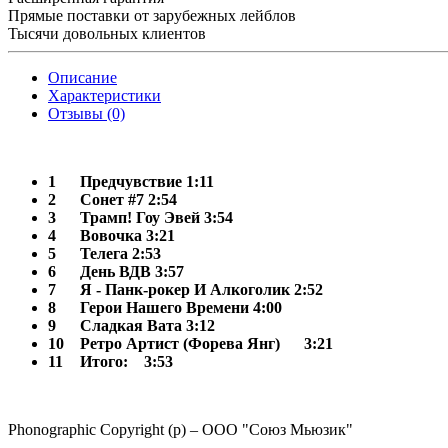
Прямые поставки от зарубежных лейблов
Тысячи довольных клиентов
Описание
Характеристики
Отзывы (0)
1
Предчувствие 1:11
2
Сонет #7 2:54
3
Трамп! Гоу Эвей 3:54
4
Вовочка 3:21
5
Телега 2:53
6
День ВДВ 3:57
7
Я - Панк-рокер И Алкоголик 2:52
8
Герои Нашего Времени 4:00
9
Сладкая Вата 3:12
10
Ретро Артист (Форева Янг)
3:21
11
Итого:
3:53
Phonographic Copyright (p) – ООО "Союз Мьюзик"