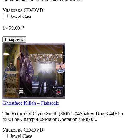
Упаковка CD/DVD:
Jewel Case
1 499.00 ₽
В корзину
Ghostface Killah ‎– Fishscale
The Return Of Clyde Smith (Skit) 1:04Shakey Dog 3:44Kilo
4:00The Champ 4:09Major Operation (Skit) 0:..
Упаковка CD/DVD:
Jewel Case