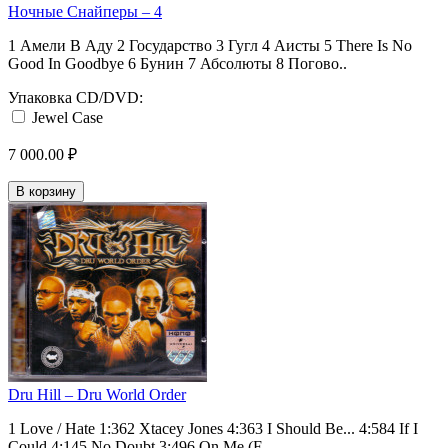
Ночные Снайперы ‎– 4
1 Амели В Аду 2 Государство 3 Гугл 4 Аисты 5 There Is No
Good In Goodbye 6 Бунин 7 Абсолюты 8 Погово..
Упаковка CD/DVD:
Jewel Case
7 000.00 ₽
В корзину
Dru Hill ‎– Dru World Order
1 Love / Hate 1:362 Xtacey Jones 4:363 I Should Be... 4:584 If I
Could 4:145 No Doubt 3:496 On Me (F..