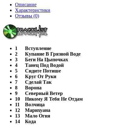
Описание
Характеристики
Отзывы (0)
1
Вступление
2
Купание В Грязной Воде
3
Беги На Цыпочках
4
Танец Под Водой
5
Сидите Потише
6
Круг От Руки
7
Сделай Так
8
Ворона
9
Северный Ветер
10
Никому Я Тебя Не Отдам
11
Волчица
12
Марихуана
13
Мало Огня
14
Кода