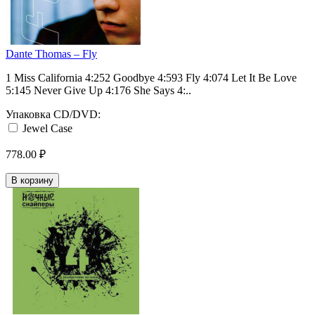
Dante Thomas ‎– Fly
1 Miss California 4:252 Goodbye 4:593 Fly 4:074 Let It Be Love
5:145 Never Give Up 4:176 She Says 4:..
Упаковка CD/DVD:
Jewel Case
778.00 ₽
В корзину