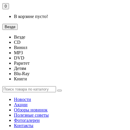
0
В корзине пусто!
Везде
Везде
CD
Винил
MP3
DVD
Раритет
Детям
Blu-Ray
Книги
Новости
Акции
Обзоры новинок
Полезные советы
Фотогалереи
Контакты