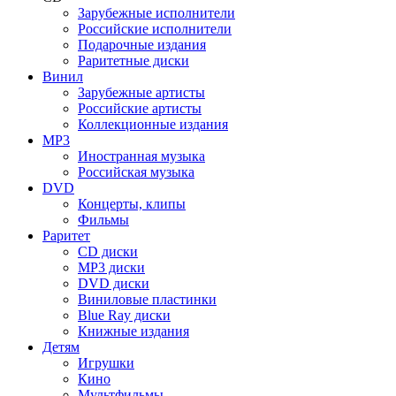
Зарубежные исполнители
Российские исполнители
Подарочные издания
Раритетные диски
Винил
Зарубежные артисты
Российские артисты
Коллекционные издания
MP3
Иностранная музыка
Российская музыка
DVD
Концерты, клипы
Фильмы
Раритет
CD диски
MP3 диски
DVD диски
Виниловые пластинки
Blue Ray диски
Книжные издания
Детям
Игрушки
Кино
Мультфильмы