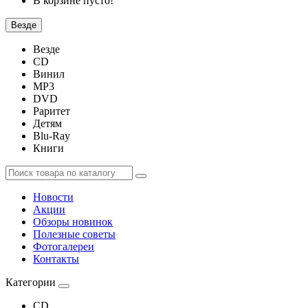
В корзине пусто!
Везде
Везде
CD
Винил
MP3
DVD
Раритет
Детям
Blu-Ray
Книги
Новости
Акции
Обзоры новинок
Полезные советы
Фотогалереи
Контакты
Категории
CD