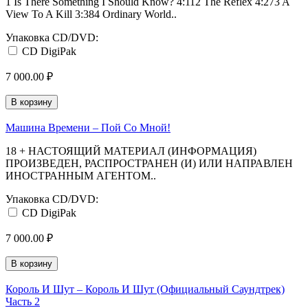
1 Is There Something I Should Know? 4:112 The Reflex 4:273 A
View To A Kill 3:384 Ordinary World..
Упаковка CD/DVD:
CD DigiPak
7 000.00 ₽
В корзину
Машина Времени – Пой Со Мной!
18 + НАСТОЯЩИЙ МАТЕРИАЛ (ИНФОРМАЦИЯ)
ПРОИЗВЕДЕН, РАСПРОСТРАНЕН (И) ИЛИ НАПРАВЛЕН
ИНОСТРАННЫМ АГЕНТОМ..
Упаковка CD/DVD:
CD DigiPak
7 000.00 ₽
В корзину
Король И Шут ‎– Король И Шут (Официальный Саундтрек)
Часть 2