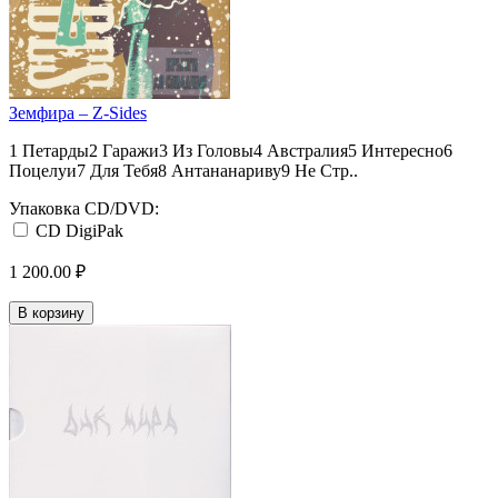
Земфира – Z-Sides
1 Петарды2 Гаражи3 Из Головы4 Австралия5 Интересно6
Поцелуи7 Для Тебя8 Антананариву9 Не Стр..
Упаковка CD/DVD:
CD DigiPak
1 200.00 ₽
В корзину