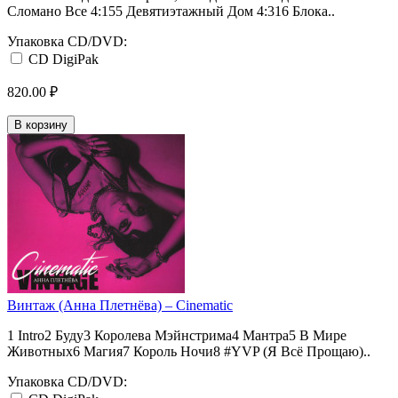
Сломано Все 4:155 Девятиэтажный Дом 4:316 Блока..
Упаковка CD/DVD:
CD DigiPak
820.00 ₽
В корзину
Винтаж (Анна Плетнёва) ‎– Cinematic
1 Intro2 Буду3 Королева Мэйнстрима4 Мантра5 В Мире
Животных6 Магия7 Король Ночи8 #YVP (Я Всё Прощаю)..
Упаковка CD/DVD: