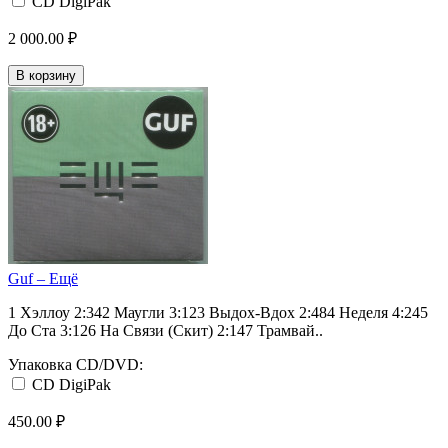
CD DigiPak
2 000.00 ₽
В корзину
Guf ‎– Eщё
1 Хэллоу 2:342 Маугли 3:123 Выдох-Вдох 2:484 Неделя 4:245
До Ста 3:126 На Связи (Скит) 2:147 Трамвай..
Упаковка CD/DVD:
CD DigiPak
450.00 ₽