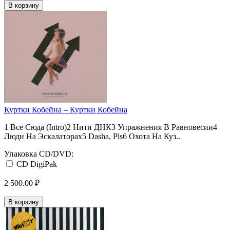
В корзину
Куртки Кобейна ‎– Куртки Кобейна
1 Все Сюда (Intro)2 Нити ДНК3 Упражнения В Равновесии4
Люди На Эскалаторах5 Dasha, Pls6 Охота На Куз..
Упаковка CD/DVD:
CD DigiPak
2 500.00 ₽
В корзину