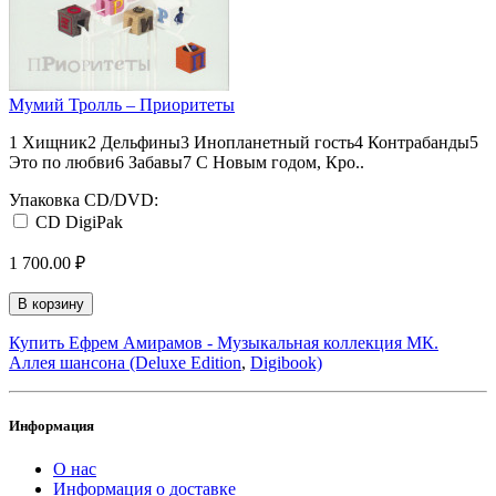
Мумий Тролль – Приоритеты
1 Хищник2 Дельфины3 Инопланетный гость4 Контрабанды5
Это по любви6 Забавы7 С Новым годом, Кро..
Упаковка CD/DVD:
CD DigiPak
1 700.00 ₽
В корзину
Купить Ефрем Амирамов - Музыкальная коллекция МК.
Аллея шансона (Deluxe Edition
,
Digibook)
Информация
О нас
Информация о доставке