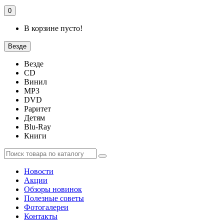
0
В корзине пусто!
Везде
Везде
CD
Винил
MP3
DVD
Раритет
Детям
Blu-Ray
Книги
Новости
Акции
Обзоры новинок
Полезные советы
Фотогалереи
Контакты